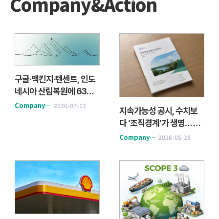
Company&Action
구글·맥킨지·텐센트, 인도
네시아 산림복원에 63만
5000톤 탄소제거 선구
Company&Action
2026-07-13
지속가능성 공시, 수치보
매…자연기반 탄소시장 확
다 ‘조직경계’가 생명… 재
대
무·회계 통합 대응 시급
Company&Action
2026-05-28