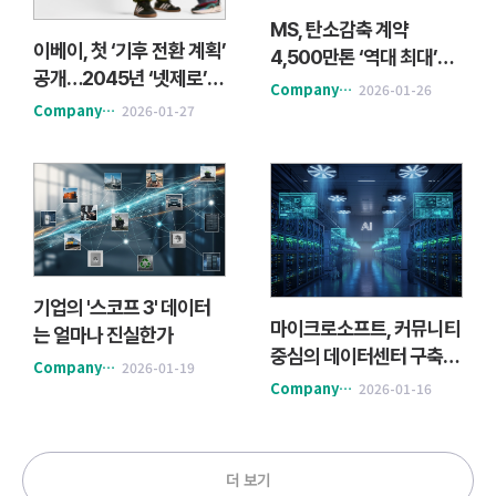
MS, 탄소감축 계약
이베이, 첫 ‘기후 전환 계획’
4,500만톤 ‘역대 최대’의
공개…2045년 ‘넷제로’
의미
Company&Action
2026-01-26
로드맵 제시
Company&Action
2026-01-27
기업의 '스코프 3' 데이터
마이크로소프트, 커뮤니티
는 얼마나 진실한가
중심의 데이터센터 구축한
Company&Action
2026-01-19
다
Company&Action
2026-01-16
더 보기