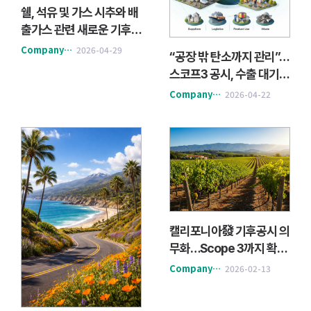
쉘, 석유 및 가스 시추와 배
출가스 관련 새로운 기후
소송에 직면
Company&Action
2026-04-29
“공장 밖 탄소까지 관리”…
스코프3 공시, 수출 대기업
경쟁력 가른다
Company&Action
2026-04-22
캘리포니아發 기후공시 의
무화…Scope 3까지 확대,
국내 기업도 영향권
Company&Action
2026-02-13