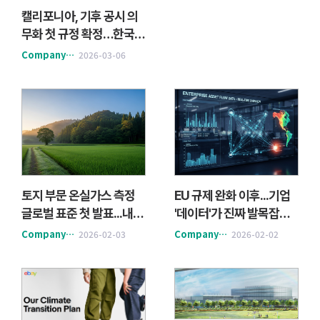
캘리포니아, 기후 공시 의
무화 첫 규정 확정…한국
기업도 영향권
Company&Action
2026-03-06
토지 부문 온실가스 측정
EU 규제 완화 이후...기업
글로벌 표준 첫 발표...내년
'데이터'가 진짜 발목잡는
1월 시행
다
Company&Action
Company&Action
2026-02-03
2026-02-02