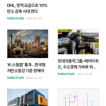
DHL, 정액 요금으로 10%
탄소 감축 시대 연다
Industrials
2026-02-26
현대자동차그룹-에어리퀴
‘K-스틸법’ 통과…한국형
드, 수소경제 가속화 위한
저탄소철강 기준 정해야
글로벌 파트너십 체결
Industrials
2025-12-06
Industrials
2025-12-09