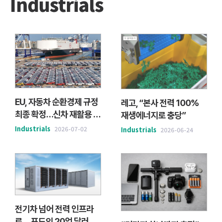
Industrials
EU, 자동차 순환경제 규정
레고, “본사 전력 100%
최종 확정…신차 재활용 플
재생에너지로 충당”
라스틱 의무화·폐차 수출
Industrials
2026-07-02
Industrials
2026-06-24
규제 강화
전기차 넘어 전력 인프라
로… 포드의 20억 달러 승