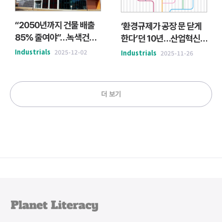
“2050년까지 건물 배출
‘환경규제가 공장 문 닫게
85% 줄여야”…녹색건축
한다’던 10년…산업혁신,
전환 속도 내나
지역전환 동시 고려할 때다
Industrials
2025-12-02
Industrials
2025-11-26
더 보기