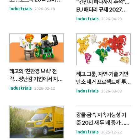
“건전지 하나까지 추적”…
부수
Industrials
2026-05-18
EU 배터리 규제 2027년
시행, 한국 산업 ‘비상’
Industrials
2026-04-23
레고의 ‘친환경 브릭’ 전
레고 그룹, 자연·기술 기반
략…장난감 기업에서 지속
탄소 제거 프로젝트에 투자
가능 소재 기업으로
Industrials
2026-03-12
확대
Industrials
2026-03-03
광물·금속 지속가능성 기
준 20년 새 두 배 증가…파
편화·중복·그린워싱 위험
Industrials
2025-12-22