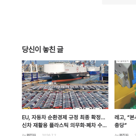
당신이 놓친 글
EU, 자동차 순환경제 규정 최종 확정…
레고, “
신차 재활용 플라스틱 의무화·폐차 수출
충당”
규제 강화
by
편집자
2026.7.2
by
편집자