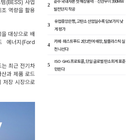
순수 국내자본 첫 해상풍력…신안우이 390MW
템(BESS) 사업
2
발전단지 착공
제조 역량을 활용
유럽중앙은행, 고탄소 산업일수록 담보가치 낮
3
게 평가
객을 대상으로 배
카페·패스트푸드 2만2천여 매장, 탈플라스틱 실
 에너지(Ford
4
천 나선다
ISO·GHG 프로토콜, 단일 글로벌 탄소회계 표준
5
드는 최근 전기차
만든다
자산과 제품 로드
지 저장 시장으로