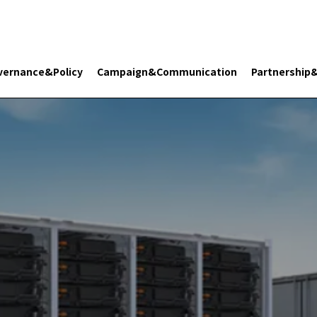
vernance&Policy
Campaign&Communication
Partnership
Search 플래닛 리터러시