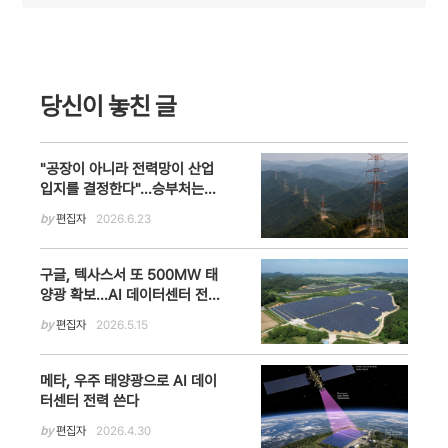
당신이 놓친 글
"공장이 아니라 전력망이 산업
입지를 결정한다"…승부처는
'에너지 고속도로'
by
편집자
2026.6.23
구글, 텍사스서 또 500MW 태
양광 확보…AI 데이터센터 전력
망·탄소중립 전략 가속
by
편집자
2026.5.15
메타, 우주 태양광으로 AI 데이
터센터 전력 쓴다
by
편집자
2026.4.30