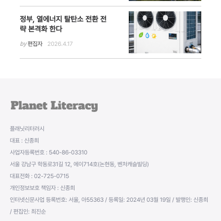
정부, 열에너지 탈탄소 전환 전
략 본격화 한다
by
편집자
2026.4.17
플래닛리터러시
대표 : 신종희
사업자등록번호 : 540-86-03310
서울 강남구 학동로31길 12, 에이714호(논현동, 벤처캐슬빌딩)
대표전화 : 02-725-0715
개인정보보호 책임자 : 신종희
인터넷신문사업 등록번호: 서울, 아55363 / 등록일: 2024년 03월 19일 / 발행인: 신종희
/ 편집인: 최진순