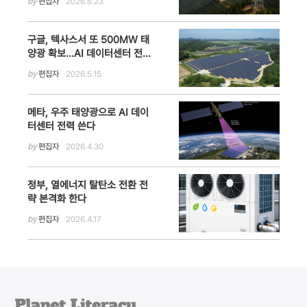
by
편집자
2026.6.23
구글, 텍사스서 또 500MW 태
양광 확보…AI 데이터센터 전력
망·탄소중립 전략 가속
by
편집자
2026.5.15
메타, 우주 태양광으로 AI 데이
터센터 전력 쓴다
by
편집자
2026.4.30
정부, 열에너지 탈탄소 전환 전
략 본격화 한다
by
편집자
2026.4.17