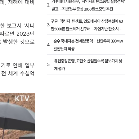
기후에너지환경부, ‘지역사회 탄소중립 실행전략’
데, 재해에 대비
2
발표…지방정부 중심 2050 탄소중립 추진
구글·맥킨지·텐센트, 인도네시아 산림복원에 63
3
한 보고서 '시너
만5000톤 탄소제거 선구매…자연기반 탄소시장
에 따르면 2023년
확대
순수 국내자본 첫 해상풍력…신안우이 390MW
로 발생한 것으로
4
발전단지 착공
유럽중앙은행, 고탄소 산업일수록 담보가치 낮
5
위기로 인해 일부
게 평가
해 전 세계 수십억