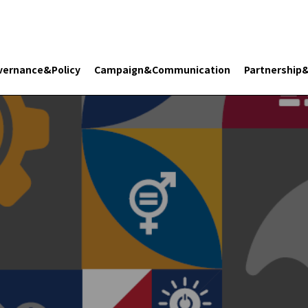
vernance&Policy
Campaign&Communication
Partnership
Search 플래닛 리터러시