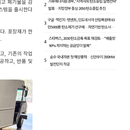
기후에너지환경부, ‘지역사회 탄소중립 실행전략’
이고 폐기물을 감
2
발표…지방정부 중심 2050 탄소중립 추진
시스템을 출시한다
구글·맥킨지·텐센트, 인도네시아 산림복원에 63
3
만5000톤 탄소제거 선구매…자연기반 탄소시장
다. 포장재가 한
확대
스타벅스, 2030 탄소감축 목표 재검토…"배출량
.
4
90% 차지하는 공급망이 발목"
고, 기존의 작업
순수 국내자본 첫 해상풍력…신안우이 390MW
5
공하고, 반품 및
발전단지 착공
.