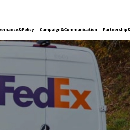
vernance&Policy
Campaign&Communication
Partnership
Search 플래닛 리터러시