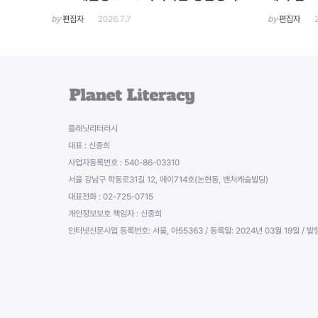
목"
by
편집자
2026.7.7
by
편집자
플래닛리터러시
대표 : 신종희
사업자등록번호 : 540-86-03310
서울 강남구 학동로31길 12, 에이714호(논현동, 벤처캐슬빌딩)
대표전화 : 02-725-0715
개인정보보호 책임자 : 신종희
인터넷신문사업 등록번호: 서울, 아55363 / 등록일: 2024년 03월 19일 / 발