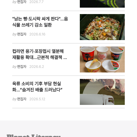
by
편집자
2026.7.7
"남는 빵·도시락 싸게 판다"…음
식물 쓰레기 감소 일환
by
편집자
2026.6.16
컵라면 용기·포장접시 열분해
재활용 확대...근본적 해결책 제
시해야
by
편집자
2026.6.2
육류 소비의 기후 부담 현실
화…“숨겨진 배출 드러났다”
by
편집자
2026.5.12