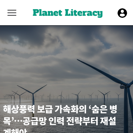
해상풍력 보급 가속화의 ‘숨은 병
목’…공급망 인력 전략부터 재설
계해야