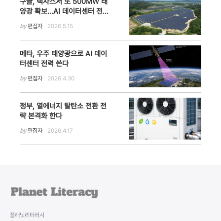
구글, 텍사스서 또 500MW 태
양광 확보…AI 데이터센터 전력
망·탄소중립 전략 가속
by
편집자
2026.5.15
메타, 우주 태양광으로 AI 데이
터센터 전력 쓴다
by
편집자
2026.4.30
정부, 열에너지 탈탄소 전환 전
략 본격화 한다
by
편집자
2026.4.17
플래닛리터러시