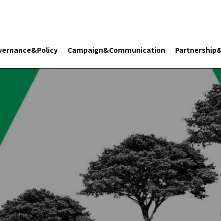
vernance&Policy
Campaign&Communication
Partnership
Search 플래닛 리터러시