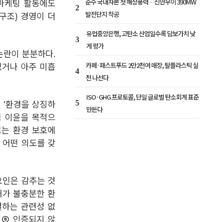
순수 국내자본 첫 해상풍력…신안우이 390MW
 마케팅 활동에도
2
발전단지 착공
배구조) 경영이 더
유럽중앙은행, 고탄소 산업일수록 담보가치 낮
3
게 평가
논란이 분분하다.
카페·패스트푸드 2만2천여 매장, 탈플라스틱 실
없거나 아주 미흡
4
천 나선다
ISO·GHG 프로토콜, 단일 글로벌 탄소회계 표준
5
 '환경을 상징하
만든다
제적 이윤을 목적으
로는 환경 보호에
 어떤 의도를 갖
요인은 감추는 것
거가 불충분한 환
결하는 관련성 없
 ⑥ 인증되지 않