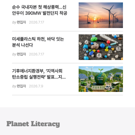
순수 국내자본 첫 해상풍력…신
안우이 390MW 발전단지 착공
by
편집자
2026.7.17
미세플라스틱 하천, 바닥 잇는
분석 나선다
by
편집자
2026.7.17
기후에너지환경부, ‘지역사회
탄소중립 실행전략’ 발표…지방
정부 중심 2050 탄소중립 추진
by
편집자
2026.7.9