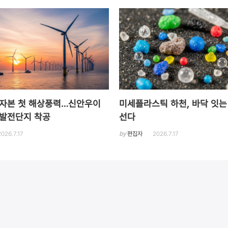
자본 첫 해상풍력…신안우이
미세플라스틱 하천, 바닥 잇는
 발전단지 착공
선다
2026.7.17
by
편집자
2026.7.17