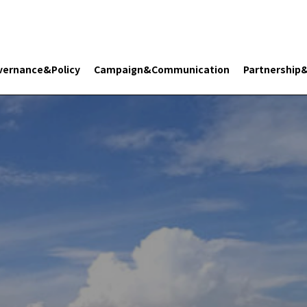
vernance&Policy
Campaign&Communication
Partnership
Search 플래닛 리터러시