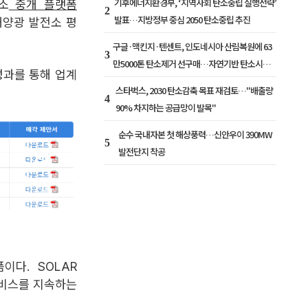
기후에너지환경부, ‘지역사회 탄소중립 실행전략’
소
중개 플랫폼
2
발표…지방정부 중심 2050 탄소중립 추진
 태양광 발전소 평
구글·맥킨지·텐센트, 인도네시아 산림복원에 63
3
만5000톤 탄소제거 선구매…자연기반 탄소시장
성과를 통해 업계
확대
스타벅스, 2030 탄소감축 목표 재검토…"배출량
4
90% 차지하는 공급망이 발목"
순수 국내자본 첫 해상풍력…신안우이 390MW
5
발전단지 착공
이다. SOLAR
서비스를 지속하는