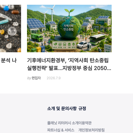
 분석 나
기후에너지환경부, ‘지역사회 탄소중립
실행전략’ 발표…지방정부 중심 2050
탄소중립 추진
by
편집자
2026.7.9
소개 및 문의사항
규정
플래닛 리터러시 소개
이용약관
파트너십 & 서비스
개인정보처리방침