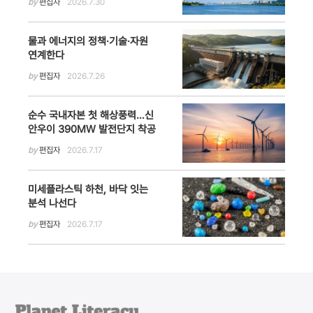
by
편집자
2026.7.30
물과 에너지의 정책·기술·자원
연계한다
by
편집자
2026.7.26
순수 국내자본 첫 해상풍력…신
안우이 390MW 발전단지 착공
by
편집자
2026.7.17
미세플라스틱 하천, 바닥 잇는
분석 나선다
by
편집자
2026.7.17