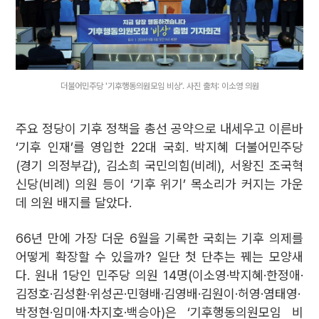
더불어민주당 '기후행동의원모임 비상'. 사진 출처: 이소영 의원
주요 정당이 기후 정책을 총선 공약으로 내세우고 이른바
‘기후 인재’를 영입한 22대 국회. 박지혜 더불어민주당
(경기 의정부갑), 김소희 국민의힘(비례), 서왕진 조국혁
신당(비례) 의원 등이 ‘기후 위기’ 목소리가 커지는 가운
데 의원 배지를 달았다.
66년 만에 가장 더운 6월을 기록한 국회는 기후 의제를
어떻게 확장할 수 있을까? 일단 첫 단추는 꿰는 모양새
다. 원내 1당인 민주당 의원 14명(이소영·박지혜·한정애·
김정호·김성환·위성곤·민형배·김영배·김원이·허영·염태영·
박정현·임미애·차지호·백승아)은 ‘기후행동의원모임 비