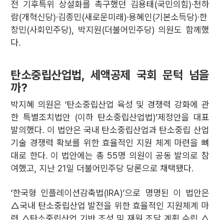
전 기후특위 상설화를 촉구했던 김용태(국민의힘)·천하
람(개혁신당)·김종민(새로운미래)·용혜인(기본소득당)·한
창민(사회민주당), 박지원(더불어민주당) 의원도 함께했
다.
탄소중립산업법, 세액공제 국회 문턱 넘을
까?
박지혜 의원은 ‘탄소중립산업 육성 및 경쟁력 강화에 관
한 특별조치법안 (이하 탄소중립산업법)’제정안을 대표
발의했다. 이 법안은 국내 탄소중립산업과 탄소중립 산업
기술 경쟁력 확보를 위한 효율적인 지원 체계 마련을 뼈
대로 한다. 이 법안에는 총 55명 의원이 공동 발의로 참
여했고, 지난 21일 더불어민주당 당론으로 채택됐다.
‘한국형 인플레이션감축법(IRA)’으로 명명된 이 법안은
△국내 탄소중립산업 발전을 위한 효율적인 지원체계 마
련 △탄소중립산업 기반 조성 및 재원 조달 계획 수립 △