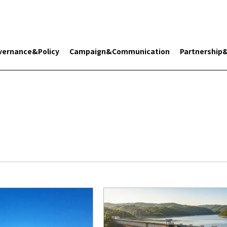
vernance&Policy
Campaign&Communication
Partnership
Search 플래닛 리터러시