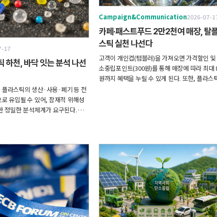
Campaign&Communication
2026-07-1
카페·패스트푸드 2만2천여 매장, 탈
스틱 실천 나선다
7-17
고객이 개인컵(텀블러)을 가져오면 가격할인 및
 하천, 바닥 잇는 분석 나선
소중립포인트(300원)를 통해 매장에 따라 최대 8
원까지 혜택을 누릴 수 있게 된다. 또한, 플라스
금속을 서로 분리되기 어렵도록 결합해 재활용
플라스틱의 생산·사용·폐기 등 전
를 교란하는 용기(PET캔 등)는 사용하지 않도록
로 유입될 수 있어, 잠재적 위해성
여 재활용이 용이한 재질·구조로의 전환을 유
한 정밀한 분석체계가 요구된다. 따
고, 일회용컵을 컵홀더로 사용하여 이중으로 
석자료를 생산하기 위한 분석기술의
컵에 음료를 제공하지 않도록 함으로써 자원절
중요하며, 육상과 해양 분야 간의 기
실천한다.
해와 협력이 필수다.