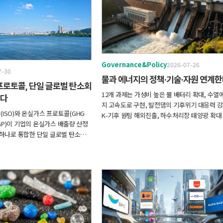
Governance&Policy
2026-07-26
7-30
물과 에너지의 정책·기술·자원 연계
 프로토콜, 단일 글로벌 탄소회
12개 과제는 가성비 높은 물 배터리 확대, 수열
든다
지 고속도로 구현, 발전댐의 기후위기 대응력 강
ISO)와 온실가스 프로토콜(GHG
K-기후 원팀 해외진출, 하수처리장 태양광 확대
GHGP)이 기업의 온실가스 배출량 산정
데이터센터 입지화, 기후 인프라 복합화를 통한
 하나로 통합한 단일 글로벌 탄소회
시공간 효율화, 지산지소형 전력-용수 통합 공급
 나선다. 기업의 보고 부담을 줄이고
설, 다목적댐의 발전 효율화, 수소 생산기반 강화
기준 차이를 해소해 글로벌 탈탄소 전
물관리 시설을 전력 수요관리 자원으로 활용, 
 위한 조치다.
소의 물기자재 국산화, 전기·수도 등의 사용량을
격으로 자동 측정하고 관리하는 시스템(AMI) 등
다.