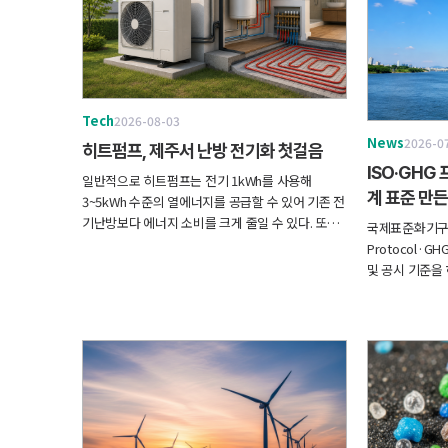
Tech
2026-08-03
News
2026-0
히트펌프, 제주서 난방 전기화 첫걸음
ISO·GHG
일반적으로 히트펌프는 전기 1kWh를 사용해
계 표준 만
3~5kWh 수준의 열에너지를 공급할 수 있어 기존 전
기난방보다 에너지 소비를 크게 줄일 수 있다. 또한
국제표준화기구(
재생에너지 기반 전력 공급이 확대될수록 건물부문
Protocol·
의 탄소배출 감축 효과도 더욱 커질 것으로 기대된
및 공시 기준을
다.
계 표준 개발에
국가·시장 간 
환을 가속화하기