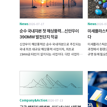
News
News
2026-07-17
2026-0
순수 국내자본 첫 해상풍력…신안우이
미세플라스틱
390MW 발전단지 착공
다
신안우이 해상풍력은 순수 국내자본으로 추진되는
미세플라스틱은 
국내 최초 대규모 해상풍력 사업이자, 최초로
과정에서 환경으
15MW급 터빈이 설치되는 사업이다. 다만 사업의 성
규명 등에 필요
공을 위해서는 주민 수용성 확보와 어업 피해에 대
라서 일관된 분
한 합리적인 보상, 환경영향 최소화, 송전망 확충 및
신뢰성 확보가 
계통 연계, 핵심 기자재의 국산화율 제고 등 후속 과
술적인 상호 이
제를 지속적으로 해결해 나갈 필요가 있다.
Company&Action
2026-07-13