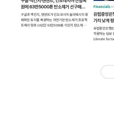
구글·맥킨지·텐센트, 인도네시아 산림복
원에 63만5000톤 탄소제거 선구매…
Financials
20
자연기반 탄소시장 확대
유럽중앙은행
구글과 맥킨지, 텐센트가 인도네시아 술라웨시의 황
폐화된 토지를 복원하는 자연기반 탄소제거 프로젝
가치 낮게 
트에서 향후 10년간 63만5000톤 이상의 탄소제거
유럽중앙은행(E
량(CDR)을 선구매하기로 했다. 이번 계약은 구글의
적용하는 담보 
역대 최대 규모 자연기반 탄소제거 구매 약정이며,
(climate f
텐센트로서는 중국 외 지역에서 체결한 첫 자연기반
기업이 발행한 
탄소구매 계약이다.
가해, 은행이 
자금 규모를 줄