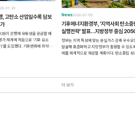
26-07-10
News
2026-07-09
, 고탄소 산업일수록 담보
기후에너지환경부, ‘지역사회 탄소중
평가
실행전략’ 발표…지방정부 중심 205
CB)이 은행에 유동성을 공급할 때
탄소중립 추진
평가 체계에 처음으로 '기후 요소
정부는 지역 특성에 맞는 온실가스 감축 우수모
actor)'를 도입했다. 기후변화에 취약한
발굴해 표준화하고 지방정부가 활용할 수 있도록
회사채일수록 담보가치를 더 낮게 평
례를 체계적으로 제공할 계획이다. 탄소중립 성
같은 채권을 맡기더라도 빌릴 수 있는
지방자치단체 합동평가에 반영하고 우수 지자
이는 방식이다.
는 포상과 사업비 지원 확대 등을 검토하기로 했
더 보기