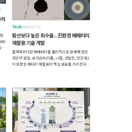
7
플라
Tech
2026-07-17
 탄
황산보다 높은 회수율…친환경 폐배터리
00
재활용 기술 개발
틱과
블랙파우더란 폐배터리를 물리적으로 분쇄해 얻은
체계
검은색 분말. 유가금속(리튬, 니켈, 코발트, 망간 등)
 하
이 포함된 배터리 재활용의 핵심 원료를 가리킨다.
도하
연구진의 탐색결과 기존 황산 처리 방법보다 높은
겹쳐진
금속 회수 성능을 보이는 미생물 아스퍼질러스 루추
약을
엔시스(Aspergillus luchuensis FBCC-F2629)를
찾아냈다.