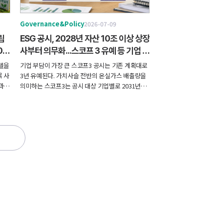
Governance&Policy
2026-07-09
립
ESG 공시, 2028년 자산 10조 이상 상장
0
사부터 의무화...스코프 3 유예 등 기업 부
담 완화
델을
기업 부담이 가장 큰 스코프3 공시는 기존 계획대로
 사
3년 유예된다. 가치사슬 전반의 온실가스 배출량을
과는
의미하는 스코프3는 공시 대상 기업별로 2031년부
체에
터 순차 적용된다. 중소기업기본법상 소기업 가운데
다.
탄소다배출 업종이 아닌 기업은 공시 대상에서 제외
된다.