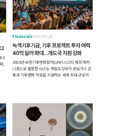
Financials
2026-07-20
녹색기후기금, 기후 프로젝트 투자 여력
한다
40억 달러 확대…개도국 지원 강화
에너
2010년 유엔기후변화협약(UNFCCC)의 재정 메커
화,
니즘으로 출범한 GCF는 개발도상국의 온실가스 감
 및
축과 기후변화 적응을 지원하는 세계 최대 규모의
 도
기후전용기금이다. 현재까지 134개 개발도상국에
 신
200억 달러 이상의 기후 프로젝트를 지원했으며, 기
,
후변화 완화와 적응 분야에 균형 있게 재원을 배분
발전
해 왔다.
 원
이