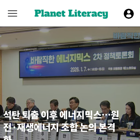
석탄 퇴출 이후 에너지믹스…원
전·재생에너지 조합 논의 본격
화