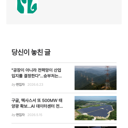
당신이 놓친 글
"공장이 아니라 전력망이 산업
입지를 결정한다"…승부처는
'에너지 고속도로'
by
편집자
2026.6.23
구글, 텍사스서 또 500MW 태
양광 확보…AI 데이터센터 전력
망·탄소중립 전략 가속
by
편집자
2026.5.15