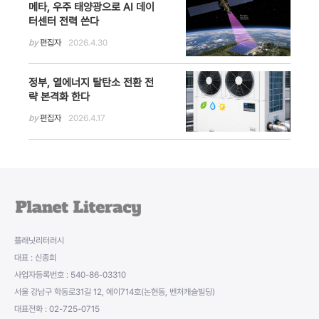
메타, 우주 태양광으로 AI 데이
터센터 전력 쓴다
by
편집자
2026.4.30
정부, 열에너지 탈탄소 전환 전
략 본격화 한다
by
편집자
2026.4.17
플래닛리터러시
대표 : 신종희
사업자등록번호 : 540-86-03310
서울 강남구 학동로31길 12, 에이714호(논현동, 벤처캐슬빌딩)
대표전화 : 02-725-0715