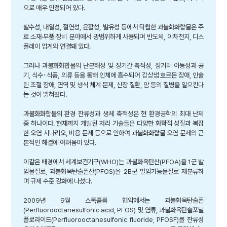
으로 매우 안정되어 있다.
발수성, 내열성, 절연성, 윤활성, 발유성 등에서 탁월한 과불화화합물은 주
로 소재·부품·장비 분야에서 광범위하게 사용되며 반도체, 이차전지, 디스
플레이 업계와 연결돼 있다.
그러나 과불화화합물의 난분해성 및 장기간 축적성, 장거리 이동성과 공
기, 식수･식품, 의류 등을 통해 인체에 흡수되어 갑상샘 호르몬 장애, 인슐
린 조절 장애, 면역 및 생식 체계 문제, 신장 질환, 암 등의 질병을 일으킨다
는 것이 밝혀졌다.
과불화화합물의 환경 잔류성과 생체 축적성은 현 환경공학의 최대 난제
중 하나이다. 현재까지 개발된 처리 기술들은 다양한 화학적 성질과 복잡
한 오염 시나리오, 비용 문제 등으로 인하여 과불화화합물 오염 문제의 근
본적인 해결에 어려움이 있다.
이같은 배경에서 세계보건기구(WHO)는 과불화옥탄산(PFOA)을 1군 발
암물질로, 과불화옥탄술폰산(PFOS)을 2B군 발암가능물질로 재분류하
며 규제 수준 강화에 나섰다.
2009년 9월 스톡홀름 협약에서는 과불화옥탄술폰
(Perfluorooctanesulfonic acid, PFOS) 및 염류, 과불화옥탄술포닐
플로라이드(Perfluorooctanesulfonic fluoride, PFOSF)를 잔류성