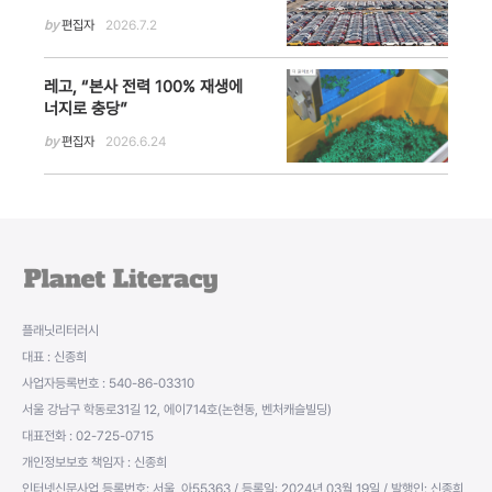
무화·폐차 수출 규제 강화
by
편집자
2026.7.2
레고, “본사 전력 100% 재생에
너지로 충당”
by
편집자
2026.6.24
플래닛리터러시
대표 : 신종희
사업자등록번호 : 540-86-03310
서울 강남구 학동로31길 12, 에이714호(논현동, 벤처캐슬빌딩)
대표전화 : 02-725-0715
개인정보보호 책임자 : 신종희
인터넷신문사업 등록번호: 서울, 아55363 / 등록일: 2024년 03월 19일 / 발행인: 신종희