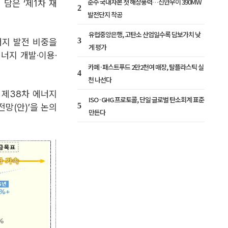
순수 국내자본 첫 해상풍력…신안우이 390MW
담은 ‘제1차 재
2
발전단지 착공
유럽중앙은행, 고탄소 산업일수록 담보가치 낮
3
너지 발전 비중을
게 평가
너지 개발·이용·
카페·패스트푸드 2만2천여 매장, 탈플라스틱 실
4
천 나선다
 제38차 에너지
ISO·GHG 프로토콜, 단일 글로벌 탄소회계 표준
5
망(안)’을 논의
만든다