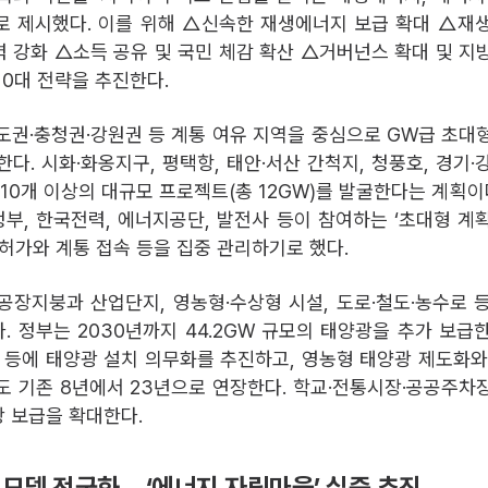
로 제시했다. 이를 위해 △신속한 재생에너지 보급 확대 △재
 강화 △소득 공유 및 국민 체감 확산 △거버넌스 확대 및 지
10대 전략을 추진한다.
도권·충청권·강원권 등 계통 여유 지역을 중심으로 GW급 초대
다. 시화·화옹지구, 평택항, 태안·서산 간척지, 청풍호, 경기·
10개 이상의 대규모 프로젝트(총 12GW)를 발굴한다는 계획이다
부, 한국전력, 에너지공단, 발전사 등이 참여하는 ‘초대형 계
인허가와 계통 접속 등을 집중 관리하기로 했다.
공장지붕과 산업단지, 영농형·수상형 시설, 도로·철도·농수로 
. 정부는 2030년까지 44.2GW 규모의 태양광을 추가 보급
장 등에 태양광 설치 의무화를 추진하고, 영농형 태양광 제도화와
도 기존 8년에서 23년으로 연장한다. 학교·전통시장·공공주차
 보급을 확대한다.
 모델 전국화… ‘에너지 자립마을’ 실증 추진