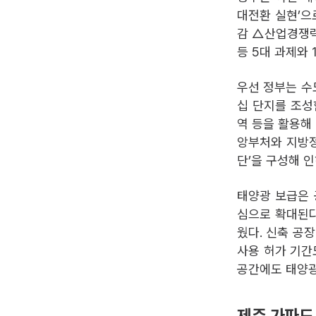
대전환 실현’으
감 △산업경쟁력
등 5대 과제와 
우선 정부는 수
십 단지를 조성한
역 등을 활용해 
앙부처와 지방정
단’을 구성해 
태양광 보급은 
심으로 확대된다
웠다. 신축 공
사용 허가 기간
공간에도 태양광
제주 가파도