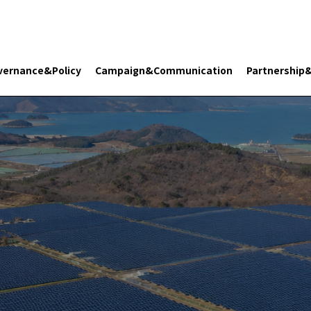
vernance&Policy
Campaign&Communication
Partnership
Search 플래닛 리터러시