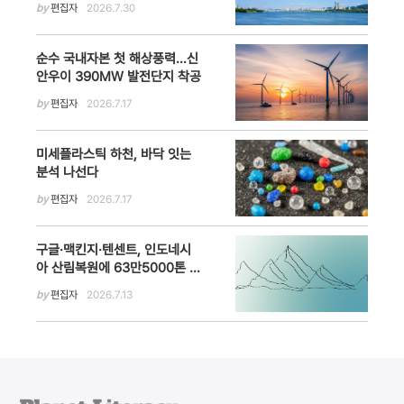
by
편집자
2026.7.30
순수 국내자본 첫 해상풍력…신
안우이 390MW 발전단지 착공
by
편집자
2026.7.17
미세플라스틱 하천, 바닥 잇는
분석 나선다
by
편집자
2026.7.17
구글·맥킨지·텐센트, 인도네시
아 산림복원에 63만5000톤 탄
소제거 선구매…자연기반 탄소
by
편집자
2026.7.13
시장 확대