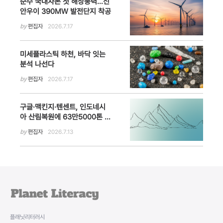
순수 국내자본 첫 해상풍력…신
안우이 390MW 발전단지 착공
by
편집자
2026.7.17
미세플라스틱 하천, 바닥 잇는
분석 나선다
by
편집자
2026.7.17
구글·맥킨지·텐센트, 인도네시
아 산림복원에 63만5000톤 탄
소제거 선구매…자연기반 탄소
by
편집자
2026.7.13
시장 확대
플래닛리터러시