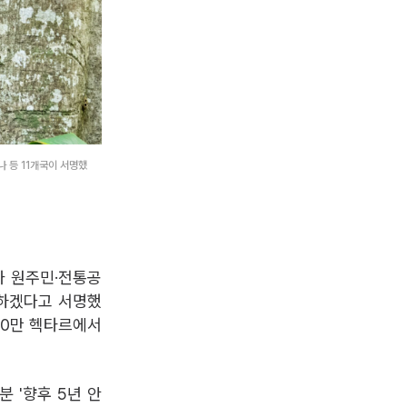
 등 11개국이 서명했
부가 원주민·전통공
진하겠다고 서명했
100만 헥타르에서
 '향후 5년 안