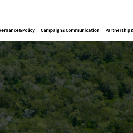
vernance&Policy
Campaign&Communication
Partnership
Search 플래닛 리터러시