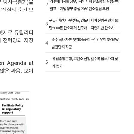
기후에너지환경부, ‘지역사회 탄소중립 실행전략’
약 당사국총회)을
2
발표…지방정부 중심 2050 탄소중립 추진
‘진실의 순간’으
구글·맥킨지·텐센트, 인도네시아 산림복원에 63
3
만5000톤 탄소제거 선구매…자연기반 탄소시장
넷제로 유틸리티
확대
순수 국내자본 첫 해상풍력…신안우이 390MW
까지 전력망과 저장
4
발전단지 착공
유럽중앙은행, 고탄소 산업일수록 담보가치 낮
5
 Agenda at
게 평가
 않은 싸움, 보이