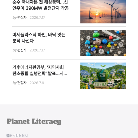
순수 국내자본 첫 해상풍력…신
안우이 390MW 발전단지 착공
by
편집자
2026.7.17
미세플라스틱 하천, 바닥 잇는
분석 나선다
by
편집자
2026.7.17
기후에너지환경부, ‘지역사회
탄소중립 실행전략’ 발표…지방
정부 중심 2050 탄소중립 추진
by
편집자
2026.7.9
플래닛리터러시