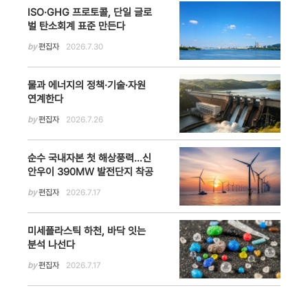
ISO·GHG 프로토콜, 단일 글로
벌 탄소회계 표준 만든다
by
편집자
2026.7.30
물과 에너지의 정책·기술·자원
연계한다
by
편집자
2026.7.26
순수 국내자본 첫 해상풍력…신
안우이 390MW 발전단지 착공
by
편집자
2026.7.17
미세플라스틱 하천, 바닥 잇는
분석 나선다
by
편집자
2026.7.17