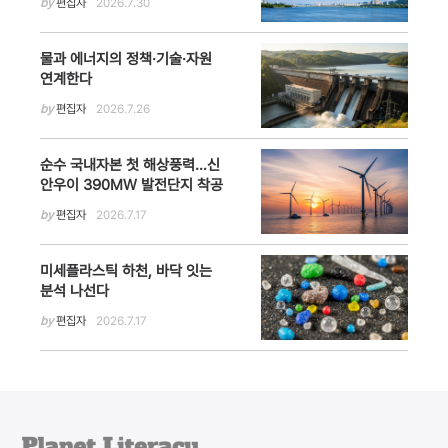
by
편집자
2026.7.30
물과 에너지의 정책·기술·자원
연계한다
by
편집자
2026.7.26
순수 국내자본 첫 해상풍력…신
안우이 390MW 발전단지 착공
by
편집자
2026.7.17
미세플라스틱 하천, 바닥 잇는
분석 나선다
by
편집자
2026.7.17